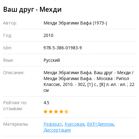
Ваш друг - Мехди
Автор:
Мехди Эбрагими Вафа (1973-)
Год:
2010
isbn:
978-5-386-01983-9
Язык:
Русский
Описание:
Мехди Эбрагими Вафа. Ваш друг - Мехди /
Мехди Эбрагими Вафа. - Москва : Рипол
Классик, 2010. - 302, [1] c., [8] л. ил. : ил. ; 22
см
Рейтинг по
4.5
отзывам:
Материалы:
Реферат
,
Курсовая
,
ВКР/Диплом
,
Диссертация