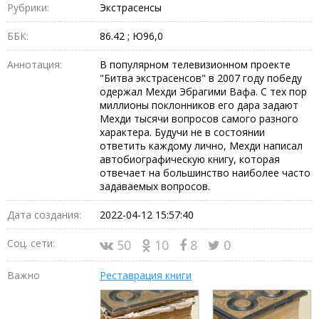
Рубрики:
Экстрасенсы
ББК:
86.42 ; Ю96,0
Аннотация:
В популярном телевизионном проекте
"Битва экстрасенсов" в 2007 году победу
одержал Мехди Эбрагими Вафа. С тех пор
миллионы поклонников его дара задают
Мехди тысячи вопросов самого разного
характера. Будучи не в состоянии
ответить каждому лично, Мехди написал
автобиографическую книгу, которая
отвечает на большинство наиболее часто
задаваемых вопросов.
Дата создания:
2022-04-12 15:57:40
Соц. сети:
50
10
8
0
Важно
Реставрация книги