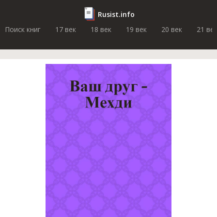
Rusist.info
Поиск книг
17 век
18 век
19 век
20 век
21 ве