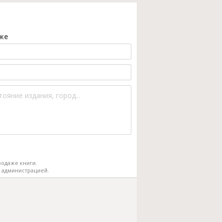
же
одаже книги.
 администрацией.