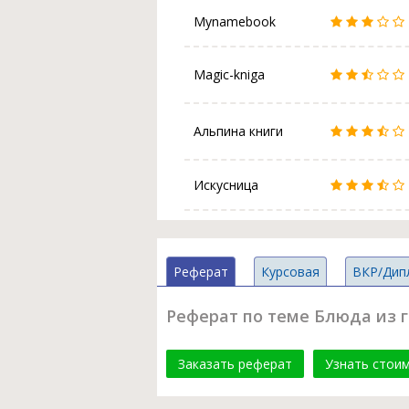
Mynamebook
Magic-kniga
Альпина книги
Искусница
Реферат
Курсовая
ВКР/Дип
Реферат по теме Блюда из 
Заказать реферат
Узнать стои