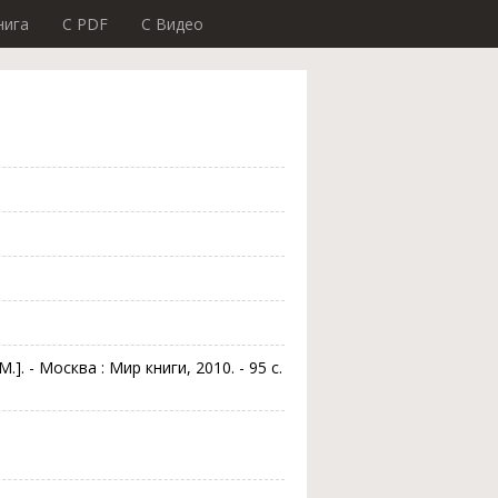
нига
C PDF
C Видео
.]. - Москва : Мир книги, 2010. - 95 с.