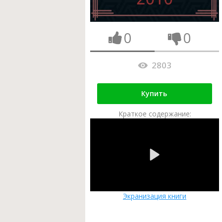
0
0
2803
Купить
Краткое содержание:
Экранизация книги