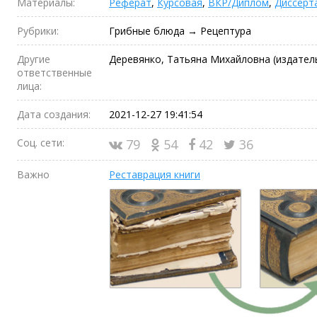
Материалы:
Реферат
,
Курсовая
,
ВКР/Диплом
,
Диссерт
Рубрики:
Грибные блюда → Рецептура
Другие
Деревянко, Татьяна Михайловна (издател
ответственные
лица:
Дата создания:
2021-12-27 19:41:54
Соц. сети:
79
54
42
36
Важно
Реставрация книги