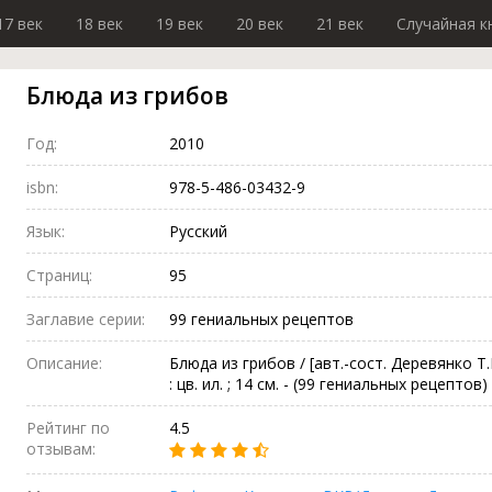
17 век
18 век
19 век
20 век
21 век
Случайная к
Блюда из грибов
Год:
2010
isbn:
978-5-486-03432-9
Язык:
Русский
Страниц:
95
Заглавие серии:
99 гениальных рецептов
Описание:
Блюда из грибов / [авт.-сост. Деревянко Т.М
: цв. ил. ; 14 см. - (99 гениальных рецептов)
Рейтинг по
4.5
отзывам: