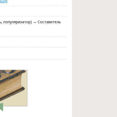
ация
ь, популяризатор) → Составитель