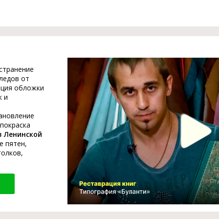
устранение
ледов от
ация обложки
к и
тановление
 покраска
в Ленинской
е пятен,
голков,