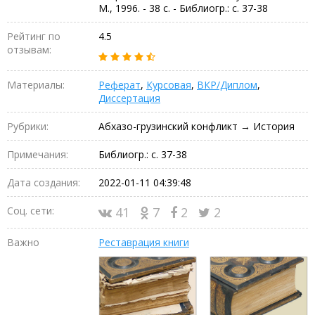
М., 1996. - 38 с. - Библиогр.: с. 37-38
Рейтинг по
4.5
отзывам:
Материалы:
Реферат
,
Курсовая
,
ВКР/Диплом
,
Диссертация
Рубрики:
Абхазо-грузинский конфликт → История
Примечания:
Библиогр.: с. 37-38
Дата создания:
2022-01-11 04:39:48
Соц. сети:
41
7
2
2
Важно
Реставрация книги