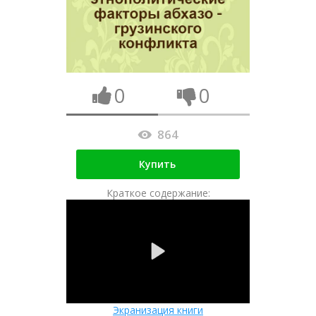
0
0
864
Купить
Краткое содержание:
Экранизация книги