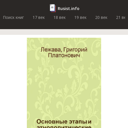
Rusist.info
Поиск книг
17 век
18 век
19 век
20 век
21 ве