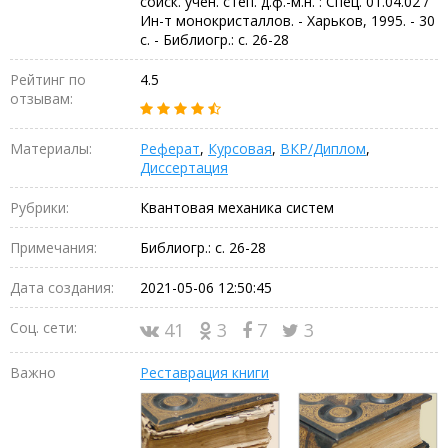
соиск. учен. степ. д.ф.-м.н. : Спец. 01.04.02 /
Ин-т монокристаллов. - Харьков, 1995. - 30
с. - Библиогр.: с. 26-28
Рейтинг по
4.5
отзывам:
Материалы:
Реферат
,
Курсовая
,
ВКР/Диплом
,
Диссертация
Рубрики:
Квантовая механика систем
Примечания:
Библиогр.: с. 26-28
Дата создания:
2021-05-06 12:50:45
Соц. сети:
41
3
7
3
Важно
Реставрация книги