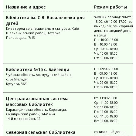
Название и адрес
Режим работы
Бібліотека ім. С.В. Васильченка для
зимний период: пн-пт 10:
18:00; сб 10:00-17:00; вс
дітей
выходной; санитарный
Киев город со специальным статусом, Київ,
день: последний день
Шевченківський район, Татарка
месяца
Половецька, 7/13
Пн: 10:00-18:00
Вт: 10:00-18:00
Ср: 10:00-18:00
Чт: 10:00-18:00
Пт: 10:00-18:00
Библиотека №15 с. Байгелди
Пн: 09:00-18:00
Вт: 09:00-18:00
Чуйская область, Аламудунский район,
Ср: 09:00-18:00
с. Байгельди
Чт: 09:00-18:00
Кутуева, 36/1
Пт: 09:00-18:00
Централизованная система
Вт: 11:00-18:00
Ср: 11:00-18:00
массовых библиотек
Чт: 11:00-18:00
Карагандинская область, Караганда,
Пт: 11:00-18:00
Октябрьский район, 14-й м-н
Сб: 11:00-18:00
14-й микрорайон, 12
Вс: 11:00-18:00
Северная сельская библиотека
санитарный день: