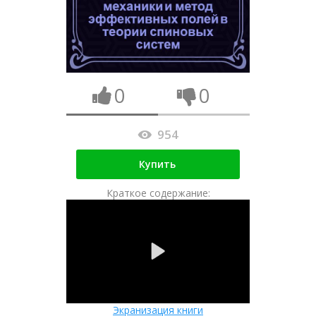
0
0
954
Купить
Краткое содержание:
Экранизация книги