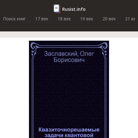
Rusist.info
Поиск книг
17 век
18 век
19 век
20 век
21 ве