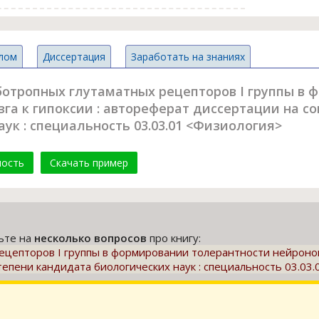
лом
Диссертация
Заработать на знаниях
ботропных глутаматных рецепторов I группы в
га к гипоксии : автореферат диссертации на с
ук : специальность 03.03.01 <Физиология>
мость
Скачать пример
тьте на
несколько вопросов
про книгу:
цепторов I группы в формировании толерантности нейронов 
тепени кандидата биологических наук : специальность 03.03