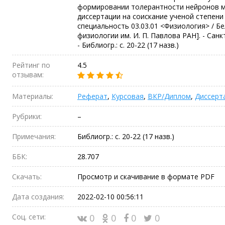
формировании толерантности нейронов мо
диссертации на соискание ученой степени 
специальность 03.03.01 <Физиология> / Б
физиологии им. И. П. Павлова РАН]. - Санкт-П
- Библиогр.: c. 20-22 (17 назв.)
Рейтинг по
4.5
отзывам:
Материалы:
Реферат
,
Курсовая
,
ВКР/Диплом
,
Диссерт
Рубрики:
–
Примечания:
Библиогр.: c. 20-22 (17 назв.)
ББК:
28.707
Скачать:
Просмотр и скачивание в формате PDF
Дата создания:
2022-02-10 00:56:11
Соц. сети:
0
0
0
0