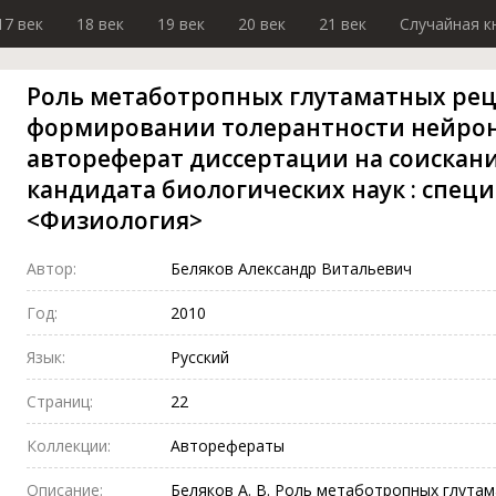
17 век
18 век
19 век
20 век
21 век
Случайная к
Роль метаботропных глутаматных рец
формировании толерантности нейроно
автореферат диссертации на соискани
кандидата биологических наук : специ
<Физиология>
Автор:
Беляков Александр Витальевич
Год:
2010
Язык:
Русский
Страниц:
22
Коллекции:
Авторефераты
Описание:
Беляков А. В. Роль метаботропных глутам