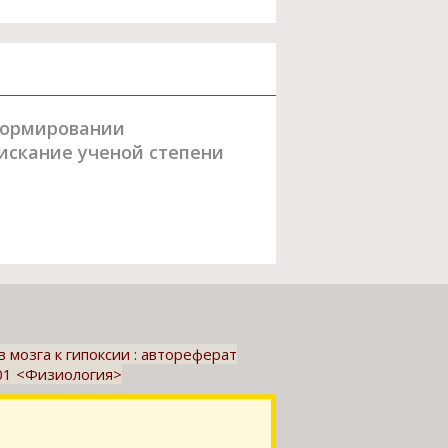
 формировании
оискание ученой степени
мозга к гипоксии : автореферат
.01 <Физиология>