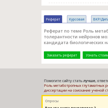
Реферат
Курсовая
ВКР/Дип
Реферат по теме Роль мета
толерантности нейронов моз
кандидата биологических на
Заказать реферат
Узнать стои
Помогите сайту стать
лучше
, отве
Роль метаботропных глутаматных ре
диссертации на соискание ученой с
Опросы
Вам эта книга понравилась?