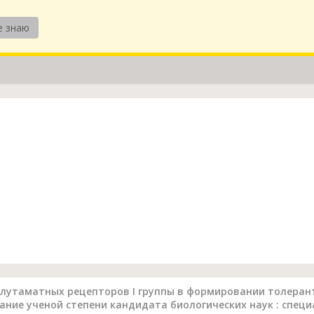
е знаю
лутаматных рецепторов I группы в формировании толерантн
ние ученой степени кандидата биологических наук : специа