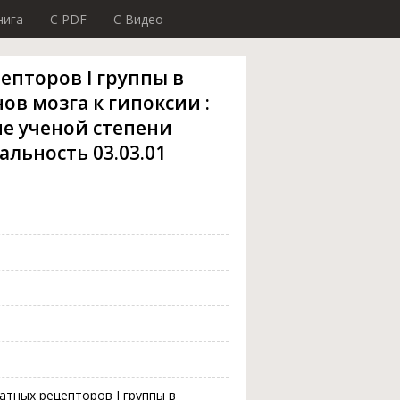
нига
C PDF
C Видео
епторов I группы в
в мозга к гипоксии :
е ученой степени
альность 03.03.01
атных рецепторов I группы в