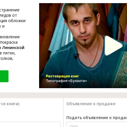
устранение
ледов от
ация обложки
к и
тановление
 покраска
в Ленинской
е пятен,
голков,
ся книга)
Объявление о продаже
Подать объявление о прода