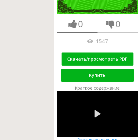
0
0
1547
Скачать/просмотреть PDF
Купить
Краткое содержание:
Экранизация книги