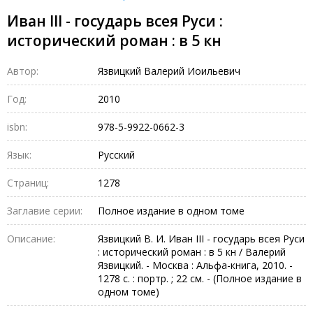
Иван III - государь всея Руси :
исторический роман : в 5 кн
Автор:
Язвицкий Валерий Иоильевич
Год:
2010
isbn:
978-5-9922-0662-3
Язык:
Русский
Страниц:
1278
Заглавие серии:
Полное издание в одном томе
Описание:
Язвицкий В. И. Иван III - государь всея Руси
: исторический роман : в 5 кн / Валерий
Язвицкий. - Москва : Альфа-книга, 2010. -
1278 с. : портр. ; 22 см. - (Полное издание в
одном томе)