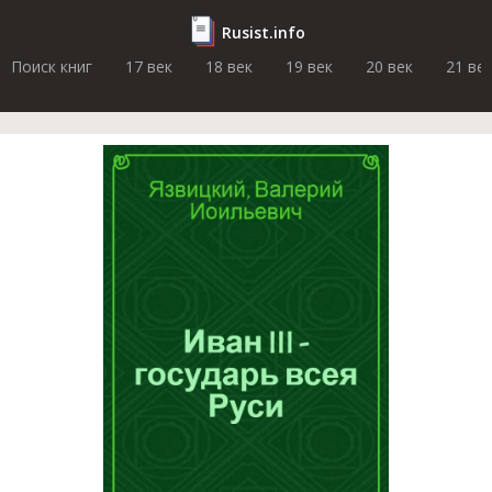
Rusist.info
Поиск книг
17 век
18 век
19 век
20 век
21 ве