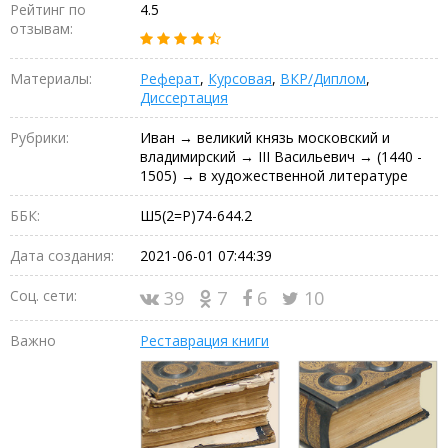
Рейтинг по
4.5
отзывам:
Материалы:
Реферат
,
Курсовая
,
ВКР/Диплом
,
Диссертация
Рубрики:
Иван → великий князь московский и
владимирский → III Васильевич → (1440 -
1505) → в художественной литературе
ББК:
Ш5(2=Р)74-644.2
Дата создания:
2021-06-01 07:44:39
Соц. сети:
39
7
6
10
Важно
Реставрация книги