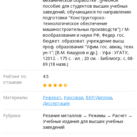
механической обработке : [учебное
пособие для студентов высших учебных
заведений, обучающихся по направлению
подготовки "Конструкторско-
технологическое обеспечение
машиностроительных производств"] / М-
вообразования и науки РФ, Федер. гос.
бюджет. образоват. учреждение высш.
проф. образования "Уфим. гос. авиац. техн.
ун-т"; [В.М. Кишуров и др.]. - Уфа : УГАТУ,
12012. - 175 с. : ил. ; 20 см. - Библиогр.: с. 68-
69 (18 назв.)
Рейтинг по
4.5
отзывам:
Материалы:
Реферат
,
Курсовая
,
ВКР/Диплом
,
Диссертация
Рубрики:
Резание металлов → Режимы → Расчет →
Учебные издания для высших учебных
заведений