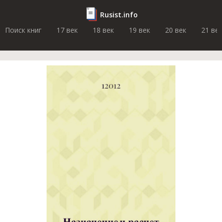
Rusist.info
Поиск книг
17 век
18 век
19 век
20 век
21 ве