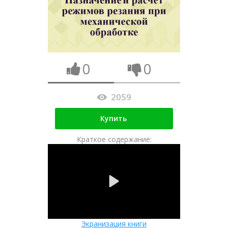
0
0
2059
Купить
Краткое содержание:
Экранизация книги