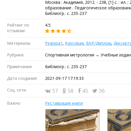
Москва : Академия, 2012. - 238, [1] с. : ил
образование . Педагогическое образование).
Библиогр.: с. 235-237
Рейтинг по
4.5
отзывам:
Материалы:
Реферат
,
Курсовая
,
ВКР/Диплом
,
Диссерт
Рубрики:
Спортивная метрология → Учебные издан
Примечания:
Библиогр.: с. 235-237
Дата создания:
2021-09-17 17:19:33
Соц. сети:
57
58
45
36
Важно
Реставрация книги