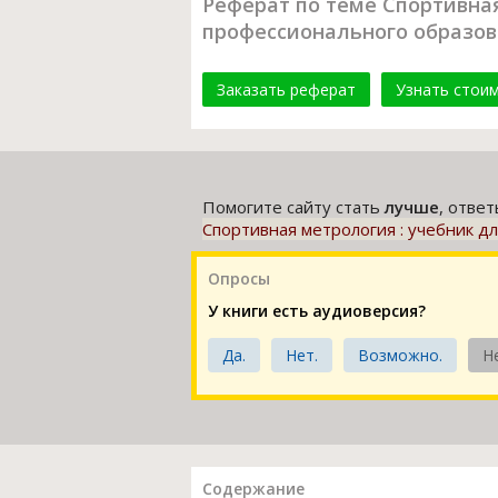
Реферат по теме Спортивна
профессионального образо
Заказать реферат
Узнать стои
Помогите сайту стать
лучше
, отве
Спортивная метрология : учебник 
Опросы
У книги есть аудиоверсия?
Да.
Нет.
Возможно.
Н
Содержание