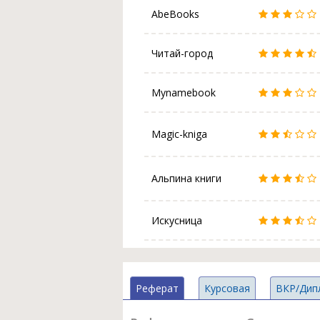
AbeBooks
Читай-город
Mynamebook
Magic-kniga
Альпина книги
Искусница
Реферат
Курсовая
ВКР/Дип