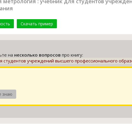
я метрология : учебник для студентов учрежде
вания
мость
Скачать пример
тьте на
несколько вопросов
про книгу:
для студентов учреждений высшего профессионального обра
е знаю