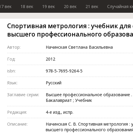
17 век
18 век
19 век
20 век
21 век
Случайная к
Спортивная метрология : учебник для
высшего профессионального образов
Автор:
Начинская Светлана Васильевна
Год:
2012
isbn:
978-5-7695-9264-5
Язык:
Русский
Заглавие серии:
Высшее профессиональное образование . 
Бакалавриат ; Учебник
Редакция:
4-е изд., испр.
Описание:
Начинская С. В. Спортивная метрология :
высшего профессионального образования / С