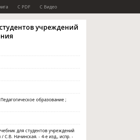
нига
C PDF
C Видео
 студентов учреждений
ания
Педагогическое образование ;
 учебник для студентов учреждений
.В. Начинская. - 4-е изд., испр. -