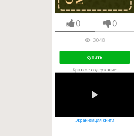
0
0
3048
Купить
Краткое содержание:
Экранизация книги