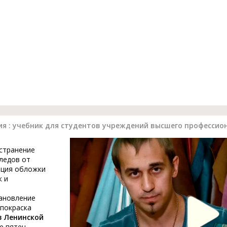
я : учебник для студентов учреждений высшего профессио
устранение
ледов от
ация обложки
к и
тановление
 покраска
в Ленинской
е пятен,