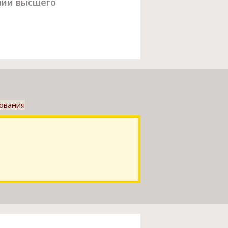
ний высшего
зования