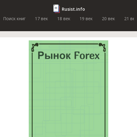
Rusist.info
Поиск книг
17 век
18 век
19 век
20 век
21 ве