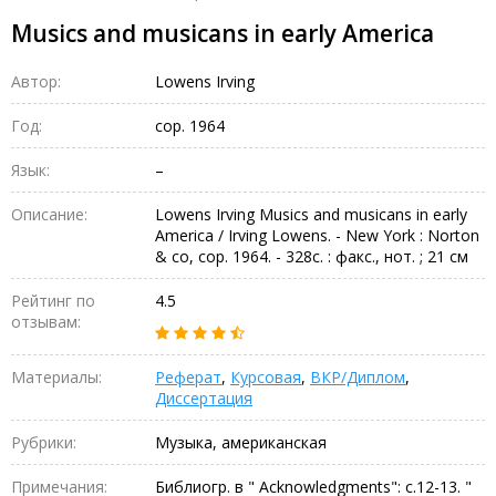
Musics and musicans in early America
Автор:
Lowens Irving
Год:
cop. 1964
Язык:
–
Описание:
Lowens Irving Musics and musicans in early
America / Irving Lowens. - New York : Norton
& co, cop. 1964. - 328c. : факс., нот. ; 21 см
Рейтинг по
4.5
отзывам:
Материалы:
Реферат
,
Курсовая
,
ВКР/Диплом
,
Диссертация
Рубрики:
Музыка, американская
Примечания:
Библиогр. в " Acknowledgments": c.12-13. "