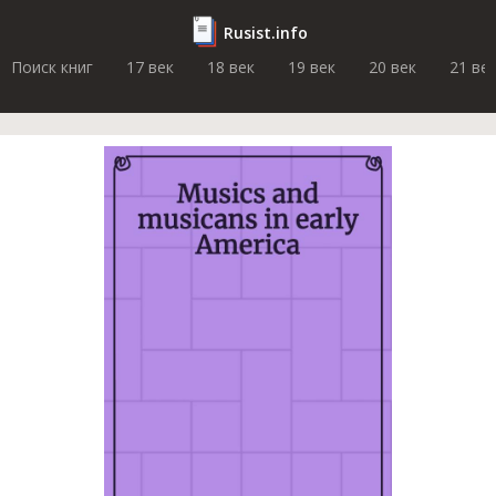
Rusist.info
Поиск книг
17 век
18 век
19 век
20 век
21 ве