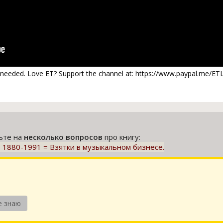
 needed. Love ET? Support the channel at: https://www.paypal.me/ETLi
тьте на
несколько вопросов
про книгу:
ory, 1880-1991 = Взятки в музыкальном бизнесе.
е знаю