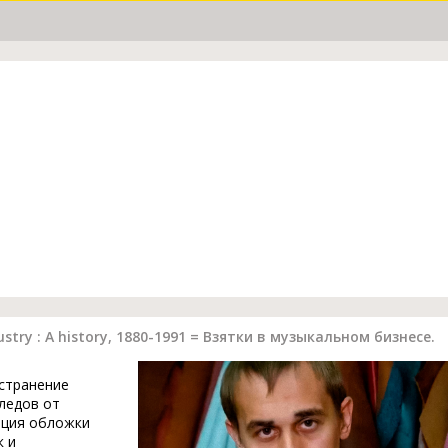
stry : A history, 1880-1991 = Взятки в музыкальном бизнесе.
устранение
ледов от
ация обложки
к и