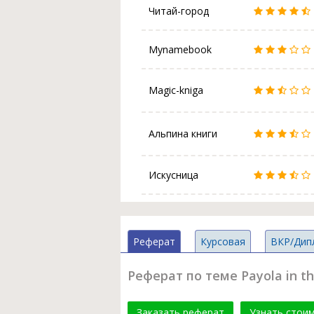
Читай-город
Mynamebook
Magic-kniga
Альпина книги
Искусница
Реферат
Курсовая
ВКР/Дип
Реферат по теме Payola in th
Заказать реферат
Узнать стои