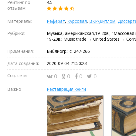
Рейтинг по
4.5
отзывам:
Материалы:
Реферат
,
Курсовая
,
ВКР/Диплом
,
Диссерт
Рубрики:
Музыка, американская,19-20в.; "Массова
19-20в.; Music trade → United States → Corru
Примечания:
Библиогр.: с. 247-266
Дата создания:
2020-09-04 21:50:23
Соц. сети:
0
0
0
0
Важно
Реставрация книги