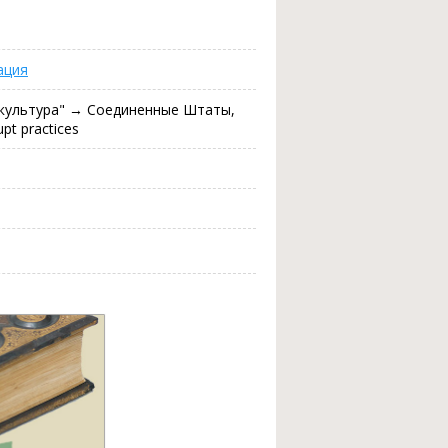
ация
я культура" → Соединенные Штаты,
pt practices