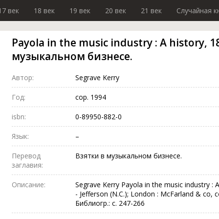
17 век
18 век
19 век
20 век
21 век
Случайная к
Payola in the music industry : A history, 
музыкальном бизнесе.
Автор:
Segrave Kerry
Год:
cop. 1994
isbn:
0-89950-882-0
Язык:
–
Перевод
Взятки в музыкальном бизнесе.
заглавия:
Описание:
Segrave Kerry Payola in the music industry : 
- Jefferson (N.C.); London : McFarland & co, co
Библиогр.: с. 247-266