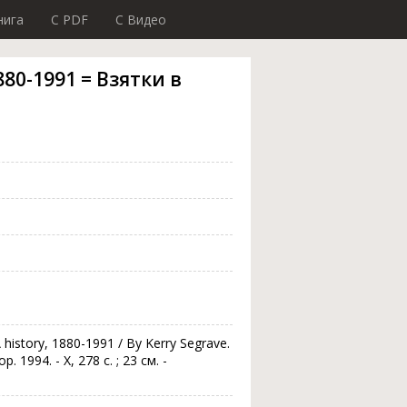
нига
C PDF
C Видео
1880-1991 = Взятки в
A history, 1880-1991 / By Kerry Segrave.
p. 1994. - X, 278 c. ; 23 см. -