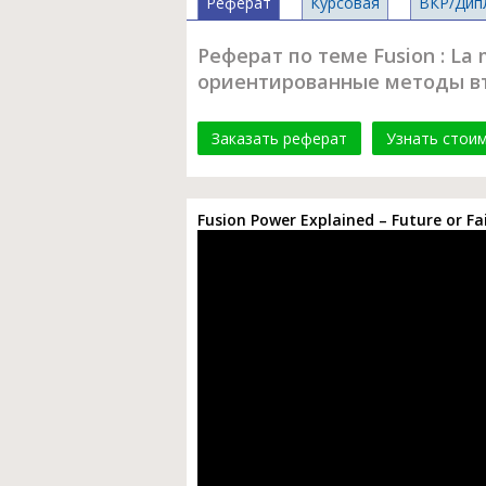
Реферат
Курсовая
ВКР/Дип
Реферат по теме Fusion : La
ориентированные методы вт
Заказать реферат
Узнать стои
Fusion Power Explained – Future or Fa