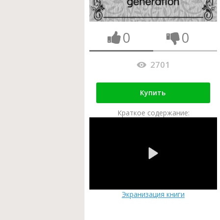
0
0
2701
Купить
Краткое содержание:
Экранизация книги