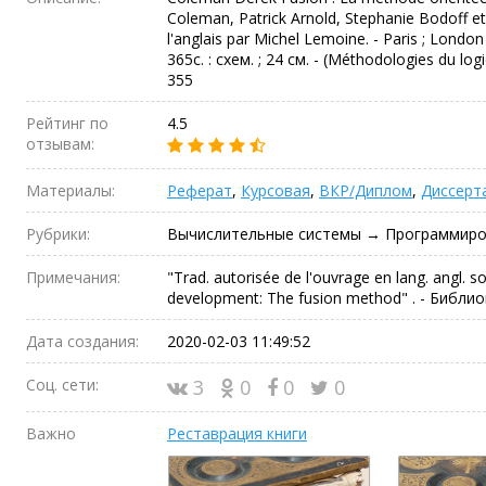
Coleman, Patrick Arnold, Stephanie Bodoff et 
l'anglais par Michel Lemoine. - Paris ; London
365c. : схем. ; 24 см. - (Méthodologies du logi
355
Рейтинг по
4.5
отзывам:
Материалы:
Реферат
,
Курсовая
,
ВКР/Диплом
,
Диссерт
Рубрики:
Вычислительные системы → Программиро
Примечания:
"Trad. autorisée de l'ouvrage en lang. angl. so
development: The fusion method" . - Библиог
Дата создания:
2020-02-03 11:49:52
Соц. сети:
3
0
0
0
Важно
Реставрация книги