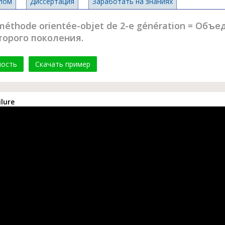
лом
Диссертация
Заработать на знаниях
 méthode orientée-objet de 2-e génération = Объ
орого поколения.
мость
Скачать пример
ilure