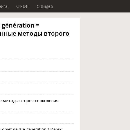
нига
C PDF
C Видео
e génération =
нные методы второго
 методы второго поколения.
-objet de 2-e génération / Derek