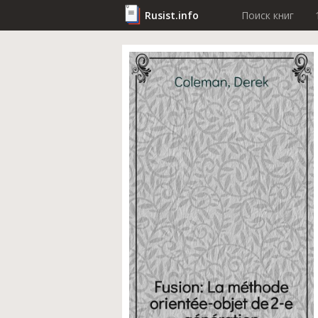
Rusist.info
Поиск книг