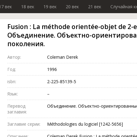
17 век
18 век
19 век
20 век
21 век
Случайная к
Fusion : La méthode orientée-objet de 2-
Объединение. Объектно-ориентирова
поколения.
Автор:
Coleman Derek
Год:
1996
isbn:
2-225-85139-5
Язык:
–
Перевод
Объединение. Объектно-ориентированные
заглавия:
Заглавие серии:
Méthodologies du logiciel [1242-5656]
Описание:
Coleman Derek Fusion : La méthode orientée