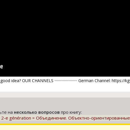
d idea? OUR CHANNELS ·························· German Channel: https://kg
тьте на
несколько вопросов
про книгу:
 de 2-e génération = Объединение. Объектно-ориентированны