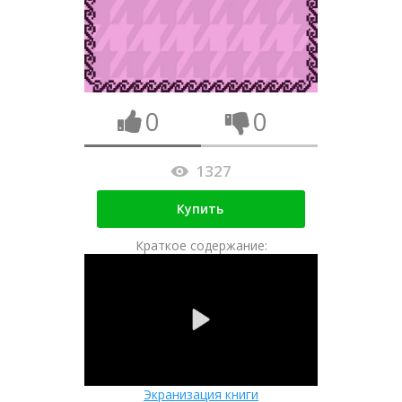
0
0
1327
Купить
Краткое содержание:
Экранизация книги