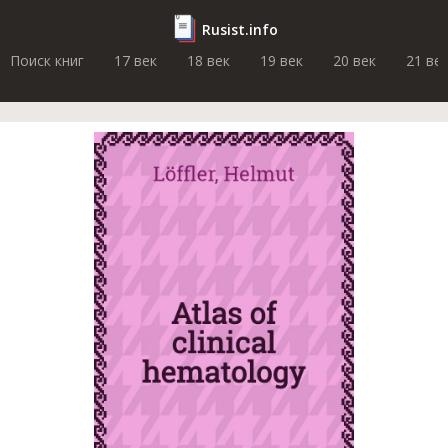
Rusist.info
Поиск книг
17 век
18 век
19 век
20 век
21 ве