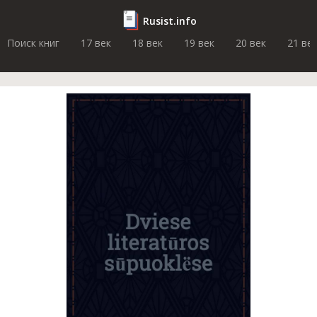
Rusist.info
Поиск книг
17 век
18 век
19 век
20 век
21 ве