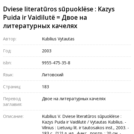
Dviese literatūros sūpuoklёse : Kazys
Puida ir Vaidilutё = Двое на
литературных качелях
Автор:
Kubilius Vytautas
Год:
2003
isbn:
9955-475-35-8
Язык:
Литовский
Страниц:
183
Перевод
Двое на литературных качелях
заглавия:
Описание:
Kubilius V. Dviese literatūros sūpuoklёse :
Kazys Puida ir Vaidilutё / Vytautas Kubilius. -
Vilnius : Lietuviџ lit. ir tautosakos inst., 2003. -
183 с., [12] л. ил., факс., портр. ; 20 см. -