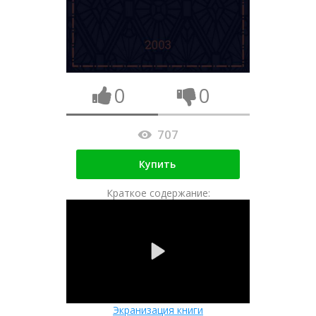
0
0
707
Купить
Краткое содержание:
Экранизация книги