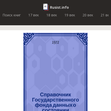
Rusist.info
Поиск книг
17 век
18 век
19 век
20 век
21 ве