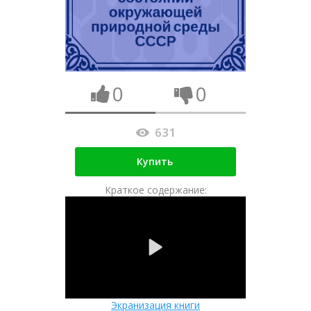
0
0
631
Купить
Краткое содержание:
Экранизация книги