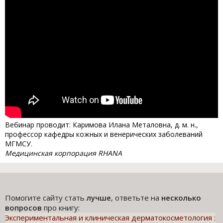
Вебинар проводит: Каримова Илана Металовна, д. м. н.,
профессор кафедры кожных и венерических заболеваний
МГМСУ.
Медицинская корпорация RHANA
Помогите сайту стать
лучше
, ответьте на
несколько
вопросов
про книгу:
Экспериментальная и клиническая дерматокосметология :