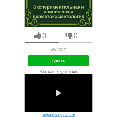
0
0
707
Купить
Краткое содержание:
Экранизация книги