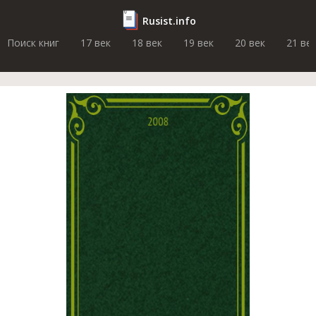
Rusist.info
Поиск книг
17 век
18 век
19 век
20 век
21 ве