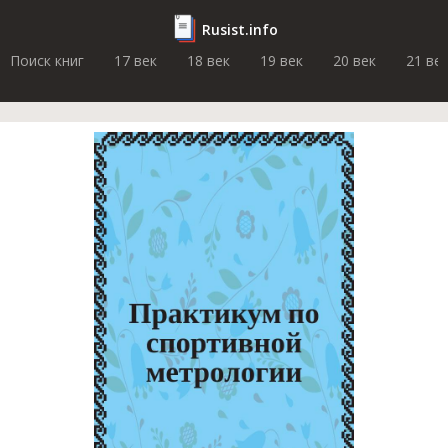
Rusist.info
Поиск книг
17 век
18 век
19 век
20 век
21 ве