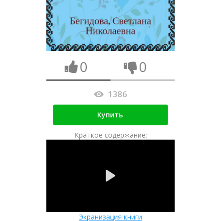
0
0
1386
Купить
Краткое содержание:
Экранизация книги