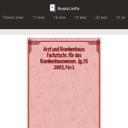
Rusist.info
Поиск книг
17 век
18 век
19 век
20 век
21 ве