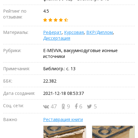
Рейтинг по
4.5
отзывам:
Материалы:
Реферат
,
Курсовая
,
ВКР/Диплом
,
Диссертация
Рубрики:
E-MEVVA, вакуумнодуговые ионные
источники
Примечания:
Библиогр.: с. 13
ББК:
22.382
Дата создания:
2021-12-18 08:53:37
Соц. сети:
47
9
6
5
Важно
Реставрация книги