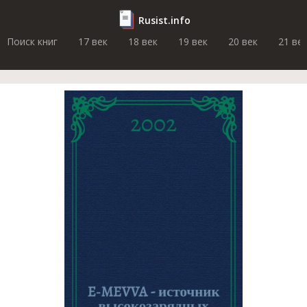
Rusist.info
Поиск книг
17 век
18 век
19 век
20 век
21 ве