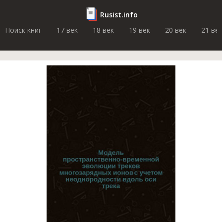
Rusist.info
Поиск книг
17 век
18 век
19 век
20 век
21 ве