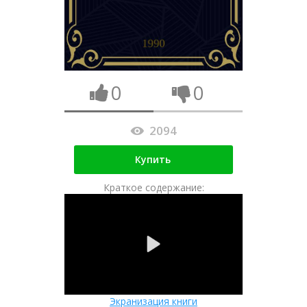
0
0
2094
Купить
Краткое содержание:
Экранизация книги