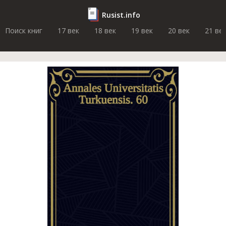
Rusist.info
Поиск книг
17 век
18 век
19 век
20 век
21 ве