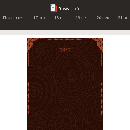
Rusist.info
Поиск книг
17 век
18 век
19 век
20 век
21 ве