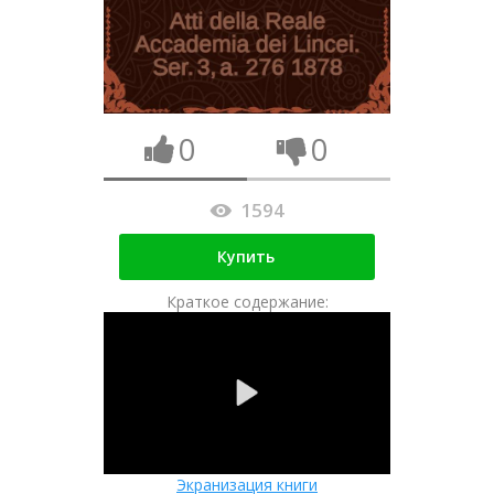
0
0
1594
Купить
Краткое содержание:
Экранизация книги