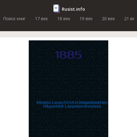
Rusist.info
Поиск книг
17 век
18 век
19 век
20 век
21 ве