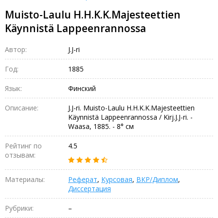
Muisto-Laulu H.H.K.K.Majesteettien
Käynnistä Lappeenrannossa
Автор:
J.J-ri
Год:
1885
Язык:
Финский
Описание:
J.J-ri. Muisto-Laulu H.H.K.K.Majesteettien
Käynnistä Lappeenrannossa / Kirj.J.J-ri. -
Waasa, 1885. - 8° см
Рейтинг по
4.5
отзывам:
Материалы:
Реферат
,
Курсовая
,
ВКР/Диплом
,
Диссертация
Рубрики:
–