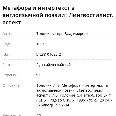
Метафора и интертекст в
англоязычной поэзии : Лингвостилист.
аспект
Автор:
Толочин Игорь Владимирович
Год:
1996
isbn:
5-288-01623-2
Язык:
Русский;Английский
Страниц:
95
Описание:
Толочин И. В. Метафора и интертекст в
англоязычной поэзии : Лингвостилист.
аспект / И.В. Толочин; С.-Петерб. гос. ун-т.
- СПб. : Изд-во СПбГУ, 1996. - 95 с. ; 20 см. -
Библиогр.: с. 92-94
Рейтинг по
4.5