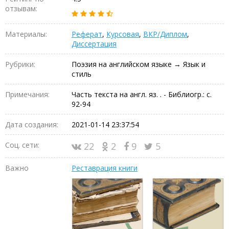
отзывам:
Материалы:
Реферат
,
Курсовая
,
ВКР/Диплом
,
Диссертация
Рубрики:
Поэзия на английском языке → Язык и
стиль
Примечания:
Часть текста на англ. яз. . - Библиогр.: с.
92-94
Дата создания:
2021-01-14 23:37:54
Соц. сети:
22
2
9
5
Важно
Реставрация книги