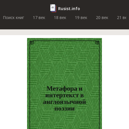
Rusist.info
Поиск книг
17 век
18 век
19 век
20 век
21 ве