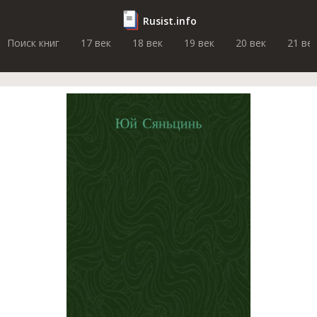
Rusist.info
Поиск книг
17 век
18 век
19 век
20 век
21 ве