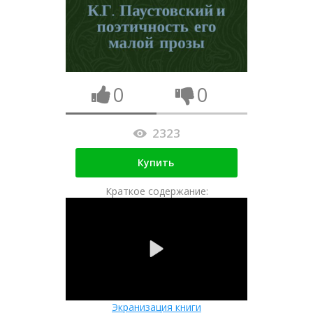
0
0
2323
Купить
Краткое содержание:
Экранизация книги