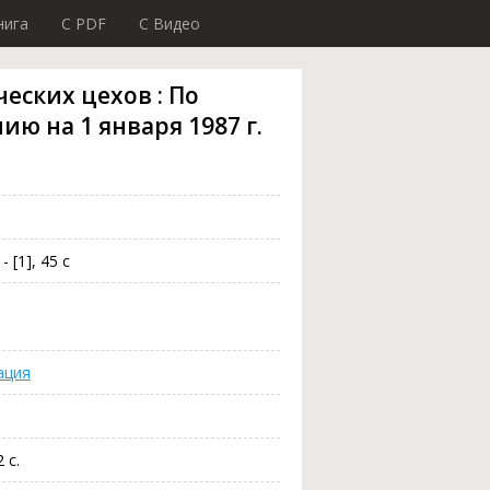
нига
C PDF
C Видео
еских цехов : По
янию на 1 января 1987 г.
- [1], 45 с
ация
 с.