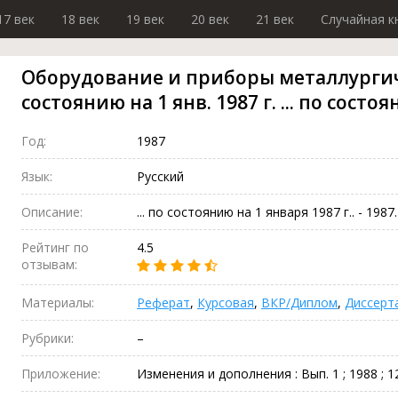
17 век
18 век
19 век
20 век
21 век
Случайная к
Оборудование и приборы металлургич
состоянию на 1 янв. 1987 г. ... по состо
Год:
1987
Язык:
Русский
Описание:
... по состоянию на 1 января 1987 г.. - 1987. 
Рейтинг по
4.5
отзывам:
Материалы:
Реферат
,
Курсовая
,
ВКР/Диплом
,
Диссерт
Рубрики:
–
Приложение:
Изменения и дополнения : Вып. 1 ; 1988 ; 12