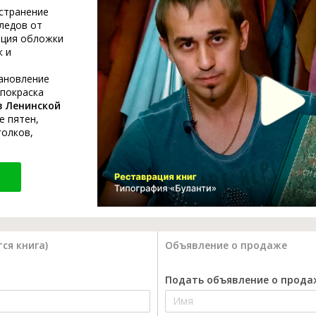
устранение
ледов от
ация обложки
к и
тановление
 покраска
в Ленинской
е пятен,
голков,
ся книга)
Объявление о продаже
Подать объявление о прода