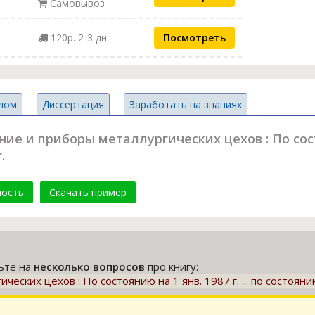
Самовывоз
120р. 2-3 дн.
Посмотреть
лом
Диссертация
Заработать на знаниях
е и приборы металлургических цехов : По состоян
.
мость
Скачать пример
тьте на
несколько вопросов
про книгу:
ских цехов : По состоянию на 1 янв. 1987 г. ... по состоянию