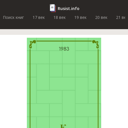
Rusist.info
Поиск книг
17 век
18 век
19 век
20 век
21 ве