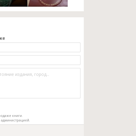
же
одаже книги.
 администрацией.