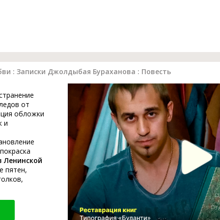
бви : Записки Джолдыбая Бураханова : Повесть
устранение
ледов от
ация обложки
к и
тановление
 покраска
в Ленинской
е пятен,
голков,