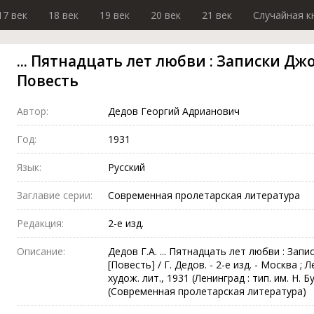
17 век
18 век
19 век
20 век
21 век
Случайная к
... Пятнадцать лет любви : Записки Дж
Повесть
Автор:
Дедов Георгий Адрианович
Год:
1931
Язык:
Русский
Заглавие серии:
Современная пролетарская литература
Редакция:
2-е изд.
Описание:
Дедов Г.А. ... Пятнадцать лет любви : Зап
[Повесть] / Г. Дедов. - 2-е изд. - Москва ; 
худож. лит., 1931 (Ленинград : тип. им. Н. Бух
(Современная пролетарская литература)