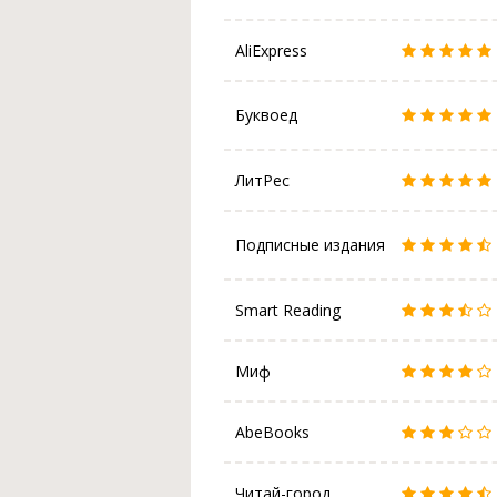
AliExpress
Буквоед
ЛитРес
Подписные издания
Smart Reading
Миф
AbeBooks
Читай-город