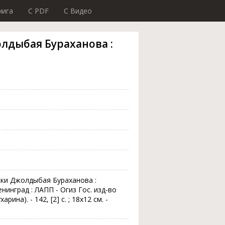
нига
C PDF
C Видео
олдыбая Бураханова :
иски Джолдыбая Бураханова :
Ленинград : ЛАПП - Огиз Гос. изд-во
арина). - 142, [2] с. ; 18х12 см. -