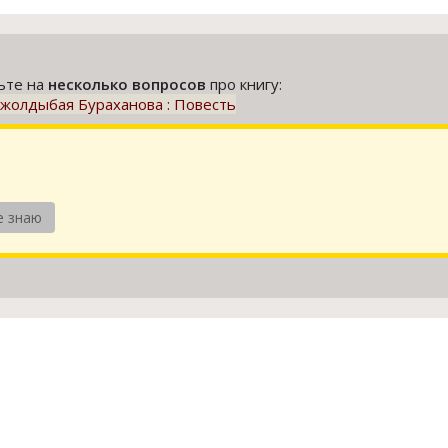
тьте на
несколько вопросов
про книгу:
 Джолдыбая Бураханова : Повесть
е знаю