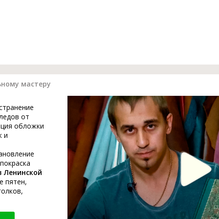
ьному мастеру
устранение
ледов от
ация обложки
к и
тановление
 покраска
в Ленинской
е пятен,
голков,