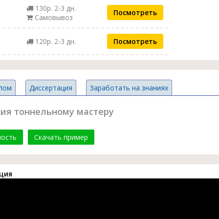
130р. 2-3 дн.
Посмотреть
Самовывоз
120р. 2-3 дн.
Посмотреть
лом
Диссертация
Заработать на знаниях
кция тоннельному мастеру
мость
Скачать пример
ция