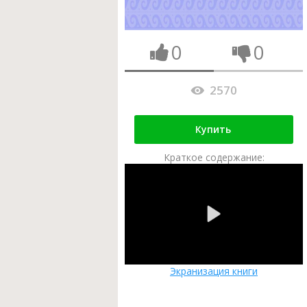
0
0
2570
Купить
Краткое содержание:
Экранизация книги