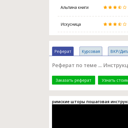
Альпина книги
Искусница
Реферат
Курсовая
ВКР/Дип
Реферат по теме ... Инстру
Заказать реферат
Узнать стои
римские шторы пошаговая инструк