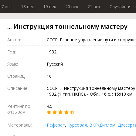
17 век
18 век
19 век
20 век
21 век
Случайная к
... Инструкция тоннельному мастеру
Автор:
СССР. Главное управление пути и сооруж
Год:
1932
Язык:
Русский
Страниц:
16
Описание:
СССР. ... Инструкция тоннельному мастеру /
1932 (1 тип. НКПС). - Обл., 16 с. ; 15х10 см
Рейтинг по
4.5
отзывам:
Материалы:
Реферат
,
Курсовая
,
ВКР/Диплом
,
Диссерт