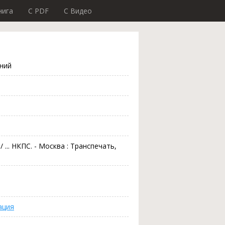
нига
C PDF
C Видео
ений
 ... НКПС. - Москва : Транспечать,
ация