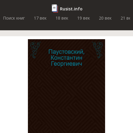
Rusist.info
Поиск книг
17 век
18 век
19 век
20 век
21 ве