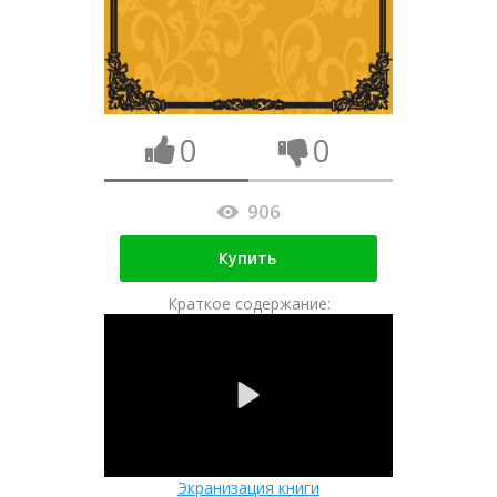
0
0
906
Купить
Краткое содержание:
Экранизация книги