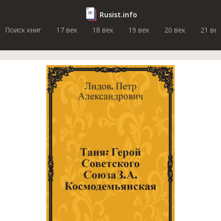
Rusist.info
Поиск книг
17 век
18 век
19 век
20 век
21 ве