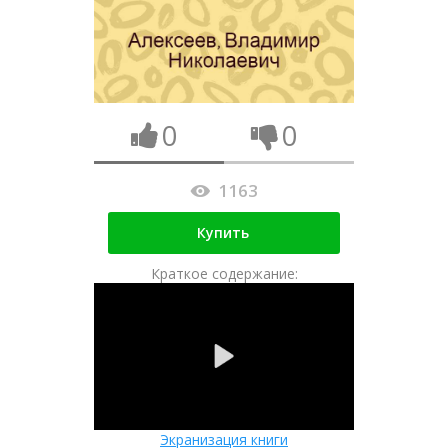
0
0
1163
Купить
Краткое содержание:
Экранизация книги