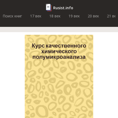
Rusist.info
Поиск книг
17 век
18 век
19 век
20 век
21 ве