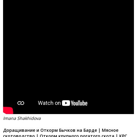
Imana Shakhidova
Доращивание и Откорм Бычков на Барде | Мясное
скотоводство | Откорм крупного рогатого скота | КРС