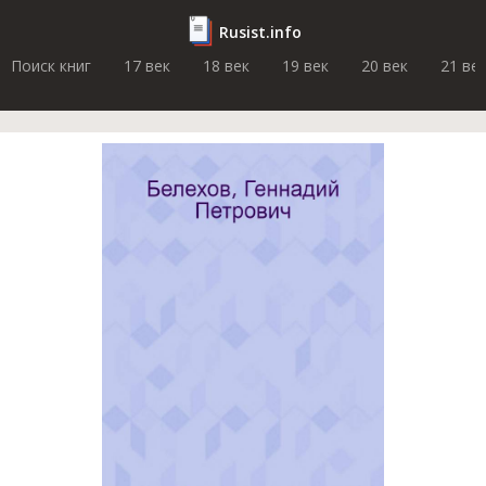
Rusist.info
Поиск книг
17 век
18 век
19 век
20 век
21 ве