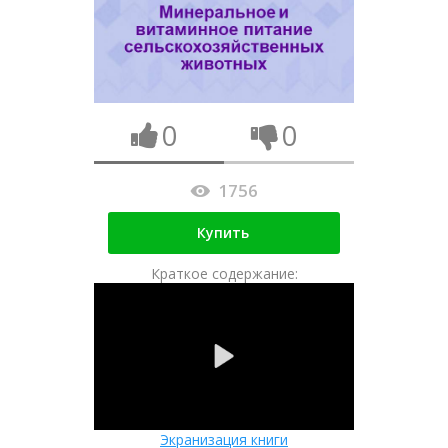
0
0
1756
Купить
Краткое содержание:
Экранизация книги