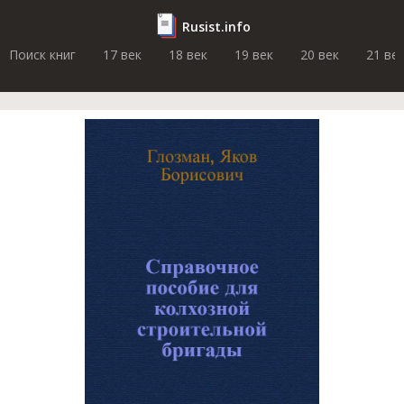
Rusist.info
Поиск книг
17 век
18 век
19 век
20 век
21 ве