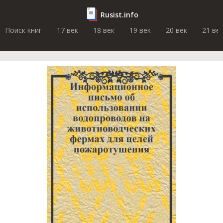
Rusist.info
Поиск книг
17 век
18 век
19 век
20 век
21 ве