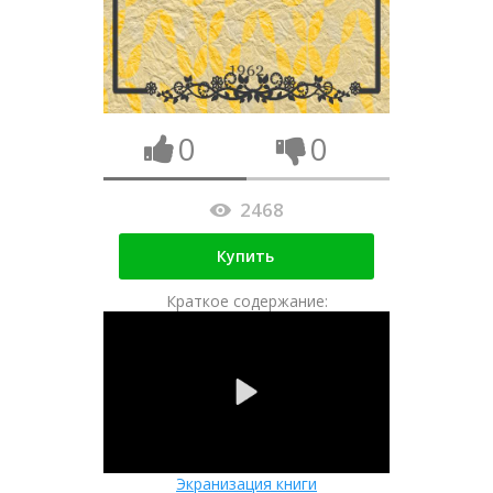
0
0
2468
Купить
Краткое содержание:
Экранизация книги