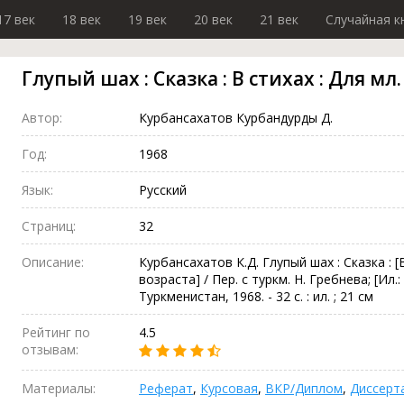
17 век
18 век
19 век
20 век
21 век
Случайная к
Глупый шах : Сказка : В стихах : Для м
Автор:
Курбансахатов Курбандурды Д.
Год:
1968
Язык:
Русский
Страниц:
32
Описание:
Курбансахатов К.Д. Глупый шах : Сказка : [
возраста] / Пер. с туркм. Н. Гребнева; [Ил.:
Туркменистан, 1968. - 32 с. : ил. ; 21 см
Рейтинг по
4.5
отзывам:
Материалы:
Реферат
,
Курсовая
,
ВКР/Диплом
,
Диссерт