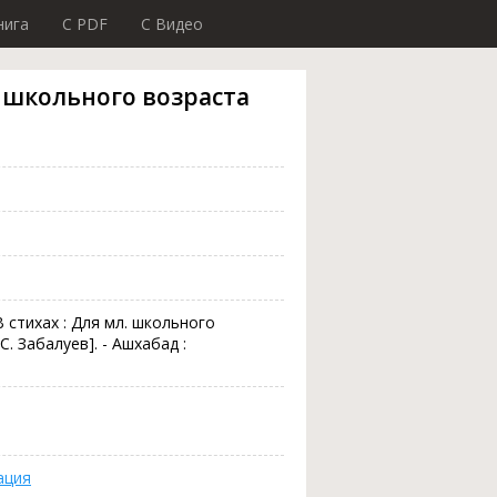
нига
C PDF
C Видео
л. школьного возраста
В стихах : Для мл. школьного
 С. Забалуев]. - Ашхабад :
ация