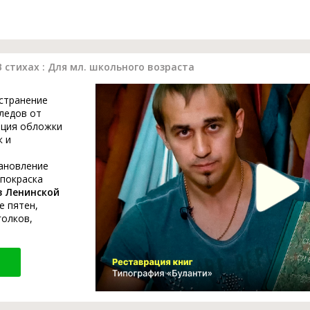
В стихах : Для мл. школьного возраста
устранение
ледов от
ация обложки
к и
тановление
 покраска
в Ленинской
е пятен,
голков,