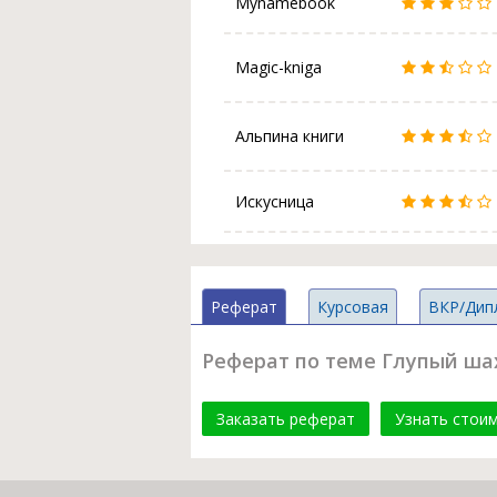
Mynamebook
Magic-kniga
Альпина книги
Искусница
Реферат
Курсовая
ВКР/Дип
Реферат по теме Глупый шах 
Заказать реферат
Узнать стои