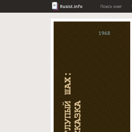
Rusist.info
Поиск книг