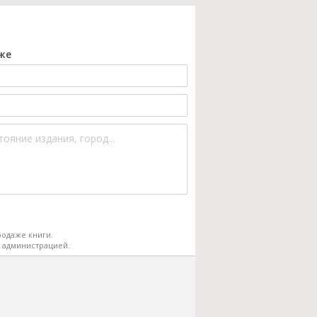
же
одаже книги.
 администрацией.