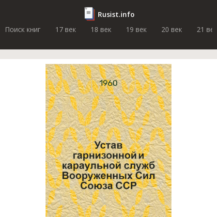
Rusist.info
Поиск книг
17 век
18 век
19 век
20 век
21 ве