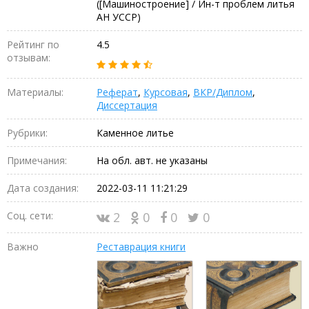
([Машиностроение] / Ин-т проблем литья
АН УССР)
Рейтинг по
4.5
отзывам:
Материалы:
Реферат
,
Курсовая
,
ВКР/Диплом
,
Диссертация
Рубрики:
Каменное литье
Примечания:
На обл. авт. не указаны
Дата создания:
2022-03-11 11:21:29
Соц. сети:
2
0
0
0
Важно
Реставрация книги