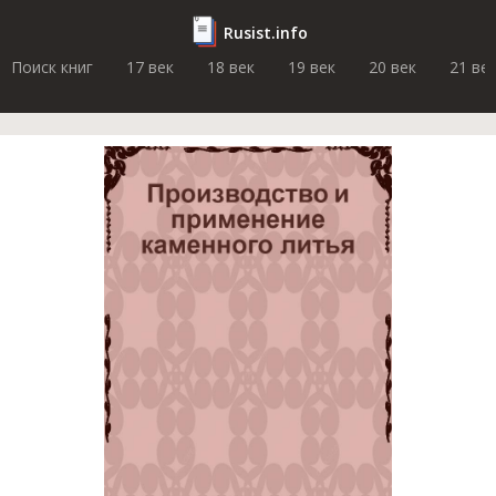
Rusist.info
Поиск книг
17 век
18 век
19 век
20 век
21 ве