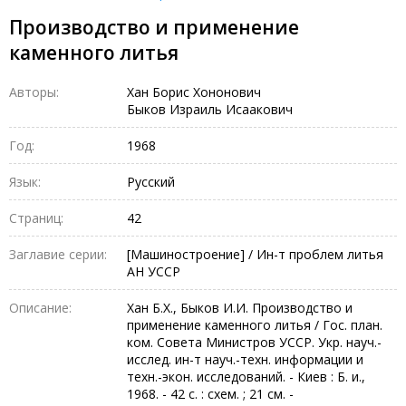
Производство и применение
каменного литья
Авторы:
Хан Борис Хононович
Быков Израиль Исаакович
Год:
1968
Язык:
Русский
Страниц:
42
Заглавие серии:
[Машиностроение] / Ин-т проблем литья
АН УССР
Описание:
Хан Б.Х., Быков И.И. Производство и
применение каменного литья / Гос. план.
ком. Совета Министров УССР. Укр. науч.-
исслед. ин-т науч.-техн. информации и
техн.-экон. исследований. - Киев : Б. и.,
1968. - 42 с. : схем. ; 21 см. -