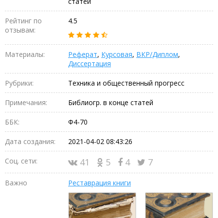
статей
Рейтинг по
4.5
отзывам:
Материалы:
Реферат
,
Курсовая
,
ВКР/Диплом
,
Диссертация
Рубрики:
Техника и общественный прогресс
Примечания:
Библиогр. в конце статей
ББК:
Ф4-70
Дата создания:
2021-04-02 08:43:26
Соц. сети:
41
5
4
7
Важно
Реставрация книги