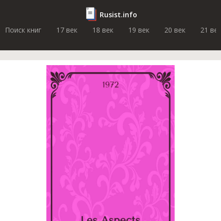
Rusist.info
Поиск книг
17 век
18 век
19 век
20 век
21 ве