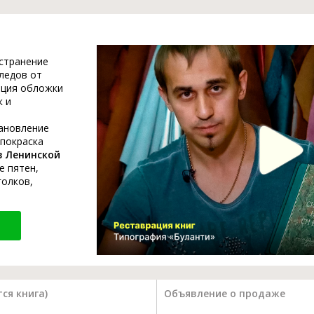
устранение
ледов от
ация обложки
к и
тановление
 покраска
в Ленинской
е пятен,
голков,
ся книга)
Объявление о продаже