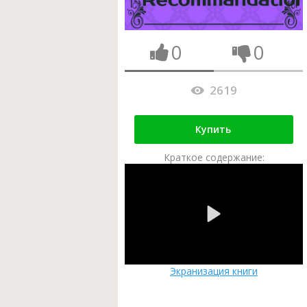
0
0
2619
Купить
Краткое содержание:
Экранизация книги