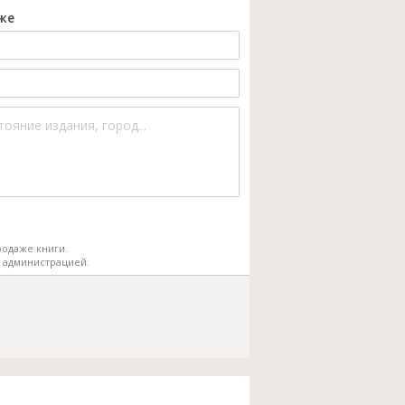
же
одаже книги.
 администрацией.