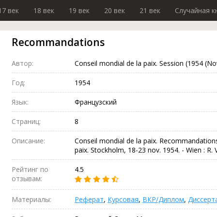
17 век
18 век
19 век
20 век
21 век
Случайная к
Recommandations
Автор:
Conseil mondial de la paix. Session (1954 (N
Год:
1954
Язык:
Французский
Страниц:
8
Описание:
Conseil mondial de la paix. Recommandations
paix. Stockholm, 18-23 nov. 1954. - Wien : R. V
Рейтинг по
4.5
отзывам:
Материалы:
Реферат
,
Курсовая
,
ВКР/Диплом
,
Диссерт