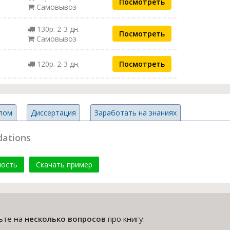
Посмотреть
Самовывоз
130р. 2-3 дн.
Посмотреть
Самовывоз
120р. 2-3 дн.
Посмотреть
лом
Диссертация
Заработать на знаниях
ations
мость
Скачать пример
тьте на
несколько вопросов
про книгу: