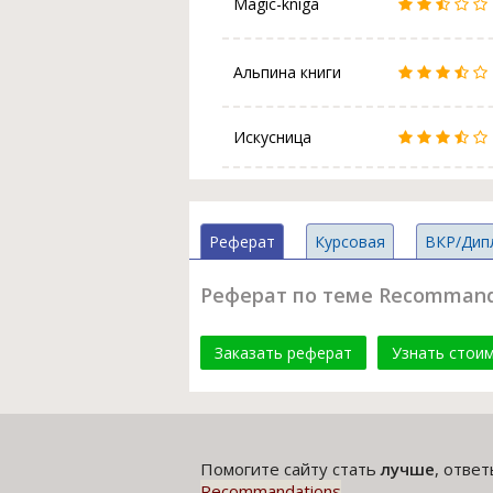
Magic-kniga
Альпина книги
Искусница
Реферат
Курсовая
ВКР/Дип
Реферат по теме Recommand
Заказать реферат
Узнать стои
Помогите сайту стать
лучше
, отве
Recommandations