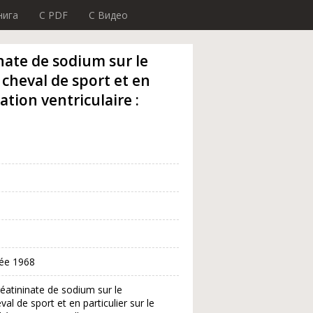
нига
C PDF
C Видео
ate de sodium sur le
cheval de sport et en
tion ventriculaire :
née 1968
éatininate de sodium sur le
 de sport et en particulier sur le