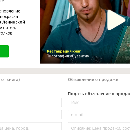
тановление
 покраска
в Ленинской
е пятен,
голков,
ся книга)
Объявление о продаже
Подать объявление о прода