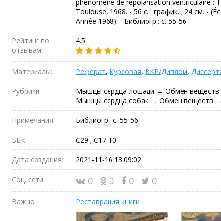
phénomène de repolarisation ventriculaire : Thè
Toulouse, 1968. - 56 с. : график. ; 24 см. - (É
Année 1968). - Библиогр.: с. 55-56
Рейтинг по
4.5
отзывам:
Материалы:
Реферат
,
Курсовая
,
ВКР/Диплом
,
Диссерт
Рубрики:
Мышцы сердца лошади → Обмен веществ 
Мышцы сердца собак → Обмен веществ →
Примечания:
Библиогр.: с. 55-56
ББК:
С29 ; С17-10
Дата создания:
2021-11-16 13:09:02
Соц. сети:
0
0
0
0
Важно
Реставрация книги