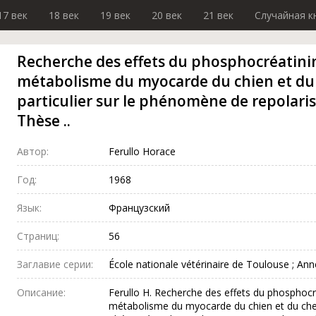
17 век
18 век
19 век
20 век
21 век
Случайная к
Recherche des effets du phosphocréatinin
métabolisme du myocarde du chien et du 
particulier sur le phénomène de repolarisa
Thèse ..
Автор:
Ferullo Horace
Год:
1968
Язык:
Французский
Страниц:
56
Заглавие серии:
École nationale vétérinaire de Toulouse ; An
Описание:
Ferullo H. Recherche des effets du phosphocr
métabolisme du myocarde du chien et du cheval