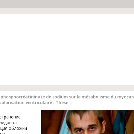
 phosphocréatininate de sodium sur le métabolisme du myocarde
olarisation ventriculaire : Thèse ..
устранение
ледов от
ация обложки
к и