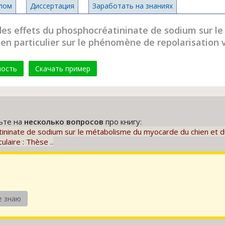
лом
Диссертация
Заработать на знаниях
s effets du phosphocréatininate de sodium sur l
en particulier sur le phénomène de repolarisation ve
мость
Скачать пример
тьте на
несколько вопросов
про книгу:
ninate de sodium sur le métabolisme du myocarde du chien et du 
laire : Thèse ..
е знаю