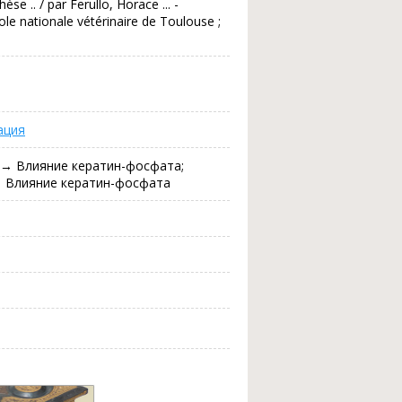
se .. / par Ferullo, Horace ... -
cole nationale vétérinaire de Toulouse ;
ация
→ Влияние кератин-фосфата;
 Влияние кератин-фосфата