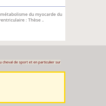
e métabolisme du myocarde du
ntriculaire : Thèse ..
cheval de sport et en particulier sur