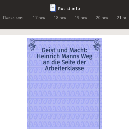
Rusist.info
Поиск книг
17 век
18 век
19 век
20 век
21 ве