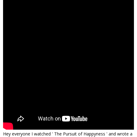
Hey everyone I watched ' The Pursuit of Happyness ' and wrote a