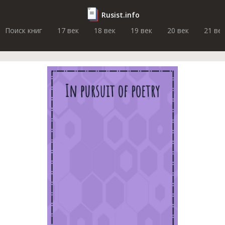
Rusist.info
Поиск книг
17 век
18 век
19 век
20 век
21 ве