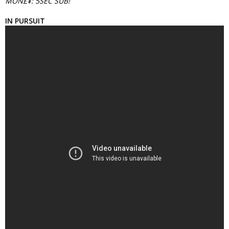
MON£¥: 5SEC SUB!
IN PURSUIT