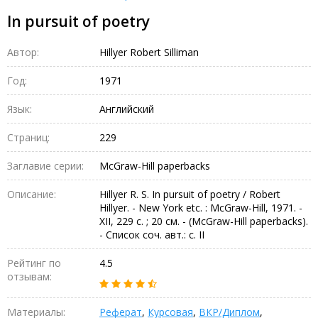
In pursuit of poetry
Автор:
Hillyer Robert Silliman
Год:
1971
Язык:
Английский
Страниц:
229
Заглавие серии:
McGraw-Hill paperbacks
Описание:
Hillyer R. S. In pursuit of poetry / Robert
Hillyer. - New York etc. : McGraw-Hill, 1971. -
XII, 229 с. ; 20 см. - (McGraw-Hill paperbacks).
- Список соч. авт.: с. II
Рейтинг по
4.5
отзывам:
Материалы:
Реферат
,
Курсовая
,
ВКР/Диплом
,