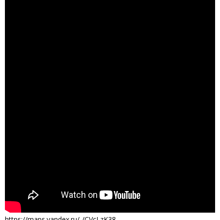
https://maps.yandex.ru/-/CVcLzK38.