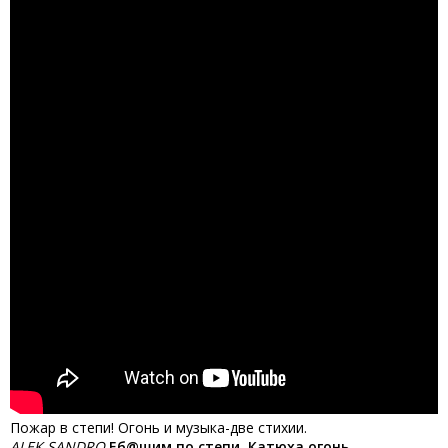
Пожар в степи! Огонь и музыка-две стихии.
ALEK SANDRO
Еб@шим по степи. Катюха огонь