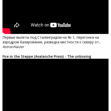
Первые вылеты под Сталинградом на Як-1, перегонка на
аэродром базирования, разведка местности к северу от...
AstronHaizer
Fire in the Steppe (Avalanche Press) - The unboxing