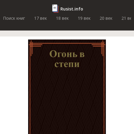
Rusist.info
Поиск книг
17 век
18 век
19 век
20 век
21 ве