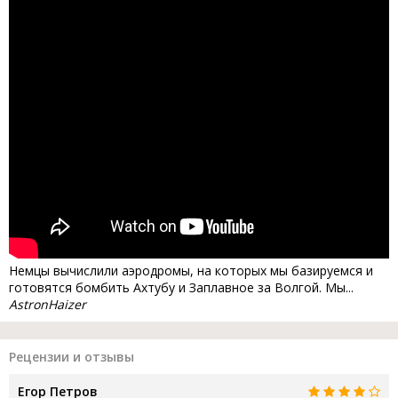
Немцы вычислили аэродромы, на которых мы базируемся и
готовятся бомбить Ахтубу и Заплавное за Волгой. Мы...
AstronHaizer
Рецензии и отзывы
Егор Петров