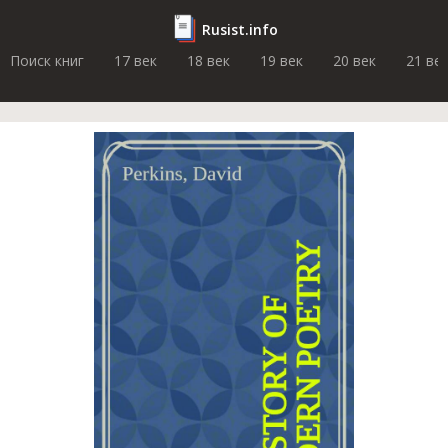
Rusist.info
Поиск книг
17 век
18 век
19 век
20 век
21 ве