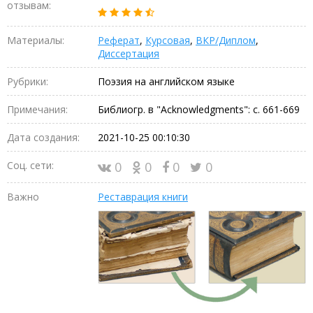
отзывам:
Материалы:
Реферат
,
Курсовая
,
ВКР/Диплом
,
Диссертация
Рубрики:
Поэзия на английском языке
Примечания:
Библиогр. в "Acknowledgments": с. 661-669
Дата создания:
2021-10-25 00:10:30
Соц. сети:
0
0
0
0
Важно
Реставрация книги