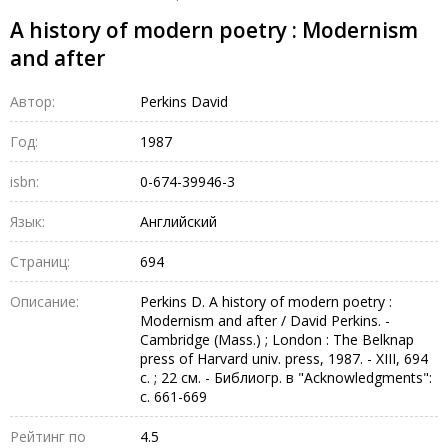
A history of modern poetry : Modernism
and after
Автор:
Perkins David
Год:
1987
isbn:
0-674-39946-3
Язык:
Английский
Страниц:
694
Описание:
Perkins D. A history of modern poetry :
Modernism and after / David Perkins. -
Cambridge (Mass.) ; London : The Belknap
press of Harvard univ. press, 1987. - XIII, 694
с. ; 22 см. - Библиогр. в "Acknowledgments":
с. 661-669
Рейтинг по
4.5