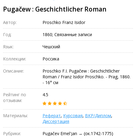
Pugačew : Geschichtlicher Roman
Автор:
Proschko Franz Isidor
Год:
1860; Связанные записи
Язык:
Чешский
Коллекции:
Россика
Описание:
Proschko F.I. Pugačew : Geschichtlicher
Roman / Franz Isidor Proschko. - Prag, 1860.
- 16° см
Рейтинг по
4.5
отзывам:
Материалы:
Реферат
,
Курсовая
,
ВКР/Диплом
,
Диссертация
Рубрики:
Pugačev Emel'jan → (ок.1742-1775)