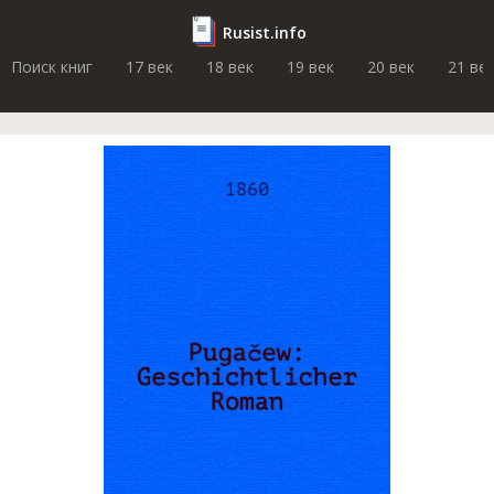
Rusist.info
Поиск книг
17 век
18 век
19 век
20 век
21 ве