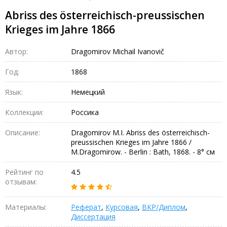
Abriss des österreichisch-preussischen
Krieges im Jahre 1866
Автор:
Dragomirov Michail Ivanovič
Год:
1868
Язык:
Немецкий
Коллекции:
Россика
Описание:
Dragomirov M.I. Abriss des österreichisch-
preussischen Krieges im Jahre 1866 /
M.Dragomirow. - Berlin : Bath, 1868. - 8° см
Рейтинг по
4.5
отзывам:
Материалы:
Реферат
,
Курсовая
,
ВКР/Диплом
,
Диссертация