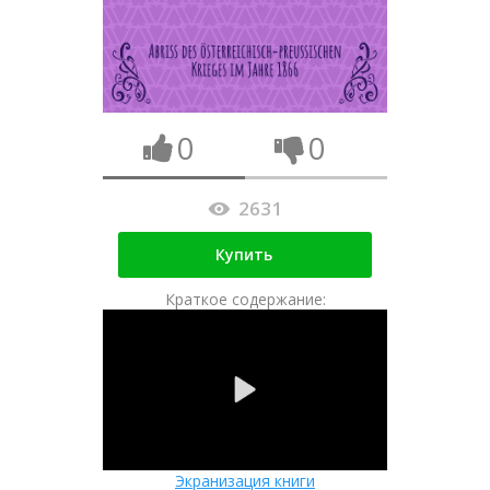
0
0
2631
Купить
Краткое содержание:
Экранизация книги