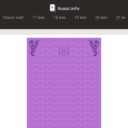
Rusist.info
Поиск книг
17 век
18 век
19 век
20 век
21 ве