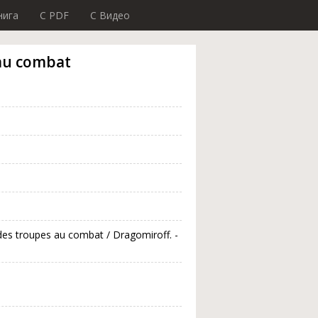
нига
C PDF
C Видео
 au combat
des troupes au combat / Dragomiroff. -