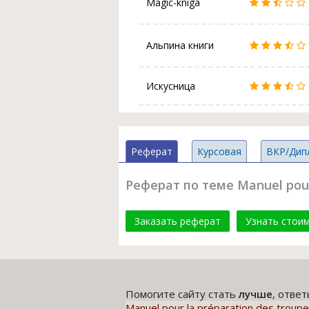
Magic-kniga
Альпина книги
Искусница
Реферат
Курсовая
ВКР/Дип
Реферат по теме Manuel pour
Заказать реферат
Узнать стои
Помогите сайту стать
лучше
, отве
Manuel pour la préparation des troup