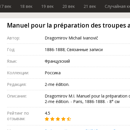
17 век
18 век
19 век
20 век
21 век
Случайная к
Manuel pour la préparation des troupes
Автор:
Dragomirov Michail Ivanovič
Год:
1886-1888; Связанные записи
Язык:
Французский
Коллекции:
Россика
Редакция:
2-me édition.
Описание:
Dragomirov M.I. Manuel pour la préparation 
2-me édition. - Paris, 1886-1888. - 8° см
Рейтинг по
4.5
отзывам: