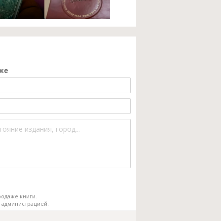
же
одаже книги.
 администрацией.