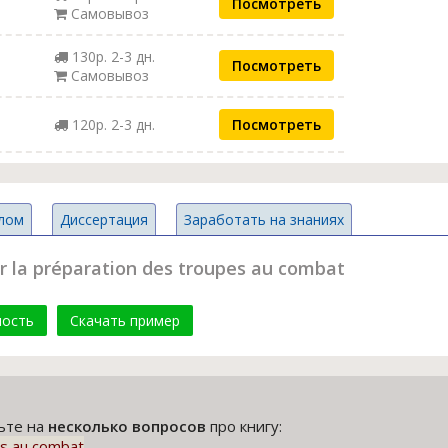
Посмотреть
Самовывоз
130р. 2-3 дн.
Посмотреть
Самовывоз
120р. 2-3 дн.
Посмотреть
лом
Диссертация
Заработать на знаниях
 la préparation des troupes au combat
мость
Скачать пример
тьте на
несколько вопросов
про книгу:
es au combat