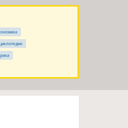
кономика
нциклопедии
ерика