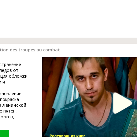
tion des troupes au combat
устранение
ледов от
ация обложки
к и
тановление
 покраска
в Ленинской
е пятен,
голков,