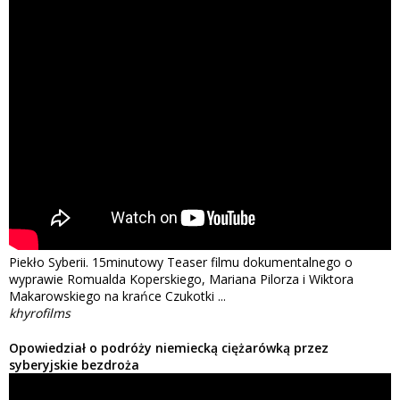
Piekło Syberii. 15minutowy Teaser filmu dokumentalnego o
wyprawie Romualda Koperskiego, Mariana Pilorza i Wiktora
Makarowskiego na krańce Czukotki ...
khyrofilms
Opowiedział o podróży niemiecką ciężarówką przez
syberyjskie bezdroża