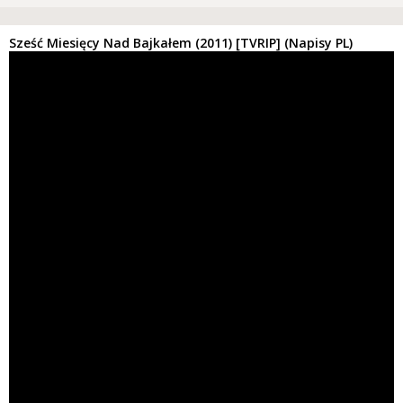
Sześć Miesięcy Nad Bajkałem (2011) [TVRIP] (Napisy PL)