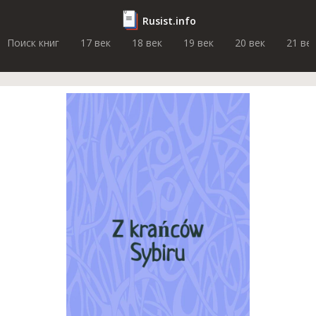
Rusist.info
Поиск книг
17 век
18 век
19 век
20 век
21 ве