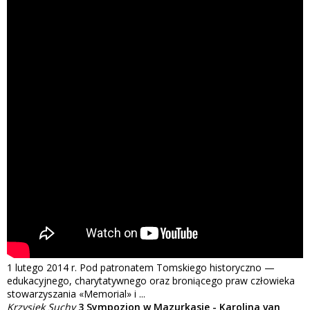
1 lutego 2014 r. Pod patronatem Tomskiego historyczno —
edukacyjnego, charytatywnego oraz broniącego praw człowieka
stowarzyszania «Memorial» i ...
Krzysiek Suchy
3 Sympozjon w Mazurkasie - Karolina van