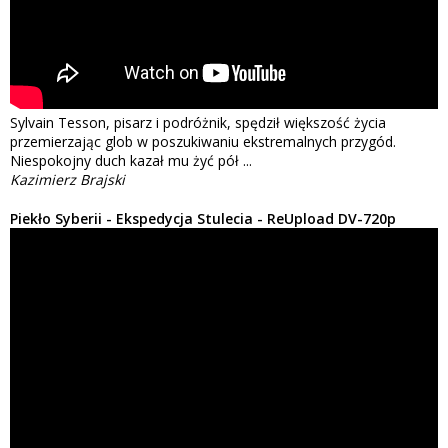
Sylvain Tesson, pisarz i podróżnik, spędził większość życia
przemierzając glob w poszukiwaniu ekstremalnych przygód.
Niespokojny duch kazał mu żyć pół ...
Kazimierz Brajski
Piekło Syberii - Ekspedycja Stulecia - ReUpload DV-720p