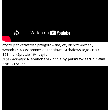
czy to jest katastrofa przygotowana, czy nieprzewidziany
wypadek?...» Wspomnienia Stanisława Michałowskiego (1903-
1984) o «Sprawie 16», czyli ...
Jacek Kowalski
Niepokonani - oficjalny polski zwiastun / Way
Back - trailer