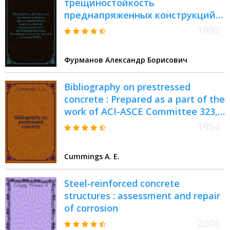
трещиностойкость
преднапряженных конструкций
из мелкозернистых
1992
модифицированных бетонных
смесей на основе отходов ГОКа :
Фурманов Александр Борисович
Автореф. дис. на соиск. учен.
степ. к.т.н. : Спец. 05.23.01
Bibliography on prestressed
concrete : Prepared as a part of the
work of ACI-ASCE Committee 323,
prestressed concrete
1954
Cummings A. E.
Steel-reinforced concrete
structures : assessment and repair
of corrosion
2008