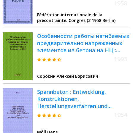
1958
Fédération internationale de la
précontrainte. Congrès (3 1958 Berlin)
Особенности работы изгибаемых
предварительно напряженных
элементов из бетона на НЦ :
Автореф. дис. на соиск. учен.
1993
степ. к.т.н. : Спец. 05.23.01
Сорокин Алексей Борисович
Spannbeton : Entwicklung,
Konstruktionen,
Herstellungsverfahren und
Anwendungsgebiete
1954
Möll Hans