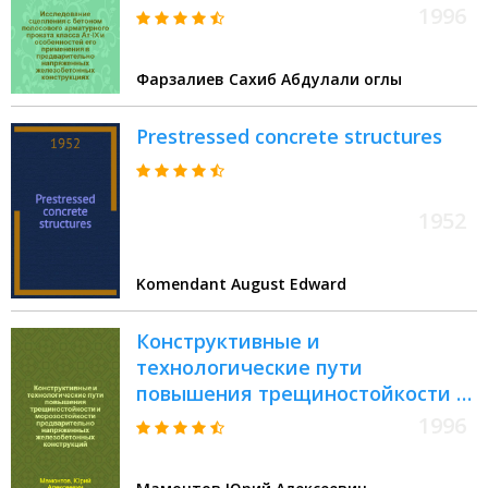
особенностей его применения в
1996
предварительно напряженных
железобетонных конструкциях :
Фарзалиев Сахиб Абдулали оглы
Автореф. дис. на соиск. учен.
степ. к.т.н. : Спец. 05.23.01
Prestressed concrete structures
1952
Komendant August Edward
Конструктивные и
технологические пути
повышения трещиностойкости и
морозостойкости
1996
предварительно напряженных
железобетонных конструкций :