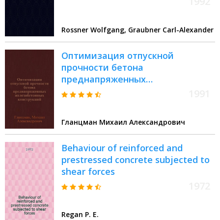
1992
Rossner Wolfgang, Graubner Carl-Alexander
Оптимизация отпускной
прочности бетона
преднапряженных
железобетонных конструкций :
1991
Автореф. дис. на соиск. учен.
степ. канд. техн. наук : (05.23.01)
Гланцман Михаил Александрович
Behaviour of reinforced and
prestressed concrete subjected to
shear forces
1972
Regan P. E.