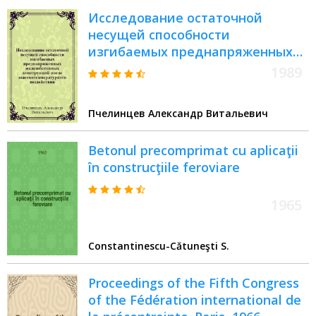
Исследование остаточной
несущей способности
изгибаемых преднапряженных
железобетонных конструкций
1989
после высокотемпературного
воздействия (пожара) : (на прим.
Пчелинцев Александр Витальевич
плит перекрытия) : Автореф. дис.
на соиск. учен. степ. к.т.н
Betonul precomprimat cu aplicaţii
în construcţiile feroviare
1965
Constantinescu-Cătuneşti S.
Proceedings of the Fifth Congress
of the Fédération international de