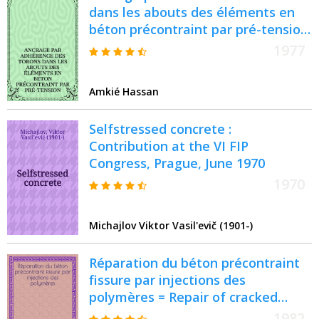
dans les abouts des éléments en
béton précontraint par pré-tension
: Thèse
1977
Amkié Hassan
Selfstressed concrete :
Contribution at the VI FIP
Congress, Prague, June 1970
1970
Michajlov Viktor Vasil'evič (1901-)
Réparation du béton précontraint
fissure par injections des
polymères = Repair of cracked
presstressed concrete by injections
1982