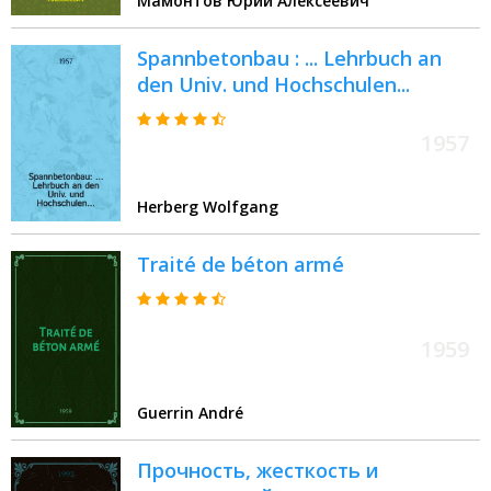
Мамонтов Юрий Алексеевич
Автореф. дис. на соиск. учен.
степ. д.т.н. : Спец. 05.23.01
Spannbetonbau : ... Lehrbuch an
den Univ. und Hochschulen...
1957
Herberg Wolfgang
Traité de béton armé
1959
Guerrin André
Прочность, жесткость и