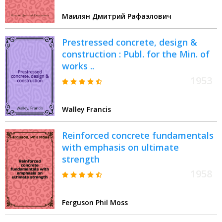
с учетом предыстории
Маилян Дмитрий Рафаэлович
деформирования : Автореф. дис.
на соиск. учен. степ. д.т.н. : Спец.
Prestressed concrete, design &
05.23.01
construction : Publ. for the Min. of
works ..
1953
Walley Francis
Reinforced concrete fundamentals
with emphasis on ultimate
strength
1958
Ferguson Phil Moss