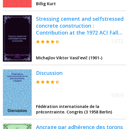
Billig Kurt
Stressing cement and selfstressed
concrete construction :
Contribution at the 1972 ACI Fall
convention (Expansive cement
1972
concrete symposium), Hollywood,
Florida ..
Michajlov Viktor Vasil'evič (1901-)
Discussion
1959
Fédération internationale de la
précontrainte. Congrès (3 1958 Berlin)
Ancrage par adhérence des torons