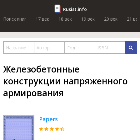
Rusist.info
Поиск книг
17 век
18 век
19 век
20 век
21 ве
Железобетонные
конструкции напряженного
армирования
Papers