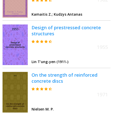
of polymers : Paper presented at
the IX Intern. congr. of the
Kamaitis Z.; Kudzys Antanas
Fédération intern. de la
précontrainte
Design of prestressed concrete
structures
1955
Lin T'ung-yen (1911-)
On the strength of reinforced
concrete discs
1971
Nielsen M. P.