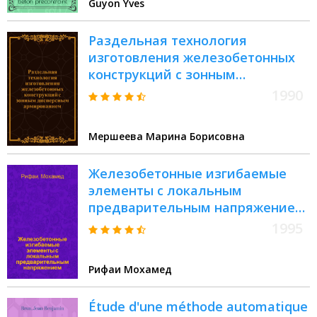
Guyon Yves
Раздельная технология
изготовления железобетонных
конструкций с зонным
дисперсным армированием :
1990
Автореф. дис. на соиск. учен.
степ. к.т.н
Мершеева Марина Борисовна
Железобетонные изгибаемые
элементы с локальным
предварительным напряжением
: Автореф. дис. на соиск. учен.
1995
степ. к.т.н. : Спец. 05.23.01
Рифаи Мохамед
Étude d'une méthode automatique