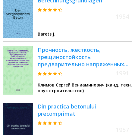
Berechnungsgrundlagen
1954
Barets J.
Прочность, жесткость,
трещиностойкость
предварительно напряженных
железобетонных изгибаемых
1991
элементов с опорными зонами
Климов Сергей Вениаминович (канд. техн.
из бетонов повышенной
наук строительство)
прочности : Автореф. дис. на
соиск. учен. степ. канд. техн. наук
Din practica betonului
: (05.23.01)
precomprimat
1957