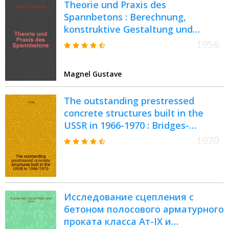
Theorie und Praxis des
Spannbetons : Berechnung,
konstruktive Gestaltung und
durchgerechnete Beispiele von
1956
Spannbetonbauten
Magnel Gustave
The outstanding prestressed
concrete structures built in the
USSR in 1966-1970 : Bridges-
buildings-structures : Reports of
1970
the Soviet specialists on the VI
Congress of FIP, Praha, June 1970
Исследование сцепления с
бетоном полосового арматурного
проката класса Ат-IX и