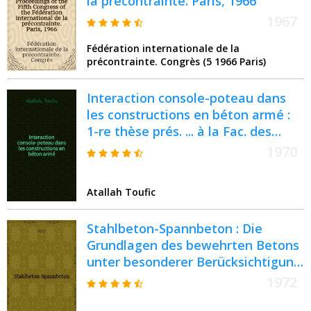
la précontrainte. Paris, 1966
1967
Fédération internationale de la
précontrainte. Congrès (5 1966 Paris)
Interaction console-poteau dans
les constructions en béton armé :
1-re thèse prés. ... à la Fac. des
sciences de l'Univ. de Paris ..
1970
Atallah Toufic
Stahlbeton-Spannbeton : Die
Grundlagen des bewehrten Betons
unter besonderer Berücksichtigung
der neuen DIN 1045
1972