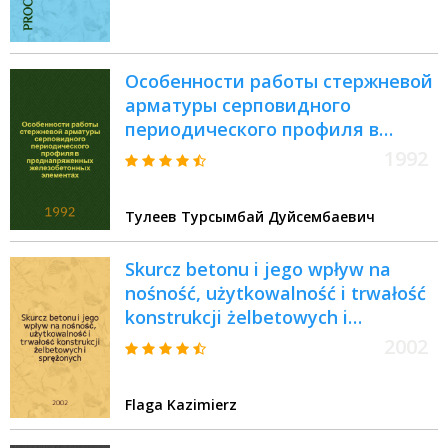
Особенности работы стержневой
арматуры серповидного
периодического профиля в
преднапряженных
1992
железобетонных элементах :
Автореф. дис. на соиск. учен.
Тулеев Турсымбай Дуйсембаевич
степ. к.т.н. : Спец. 05.23.01
Skurcz betonu i jego wpływ na
nośność, użytkowalność i trwałość
konstrukcji żelbetowych i
sprężonych = Усадка бетона и его
2002
влияние на нагрузки и твердость
армированных предварительно
Flaga Kazimierz
напряженных бетонных
конструкций