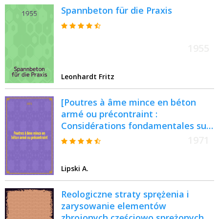
Spannbeton für die Praxis
1955
Leonhardt Fritz
[Poutres à âme mince en béton
armé ou précontraint :
Considérations fondamentales sur
la fissuration et sur la répartition
1971
des contraintes d'effort tranchant :
("Théorie des trois bielles")
Lipski A.
Reologiczne straty sprężenia i
zarysowanie elementów
zbrojonych częściowo sprężonych