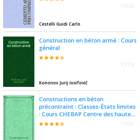
1956
Cestelli Guidi Carlo
Construction en béton armé : Cours
général
1974
Kononov Jurij Iosifovič
Constructions en béton
précontraint : Classes-États limites
: Cours CHEBAP Centre des hautes
études du béton armé et du béton
1966
précontraint